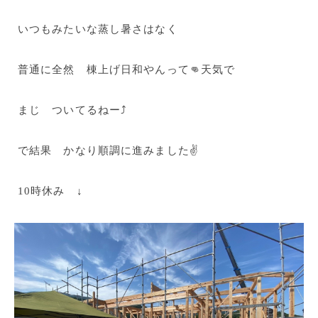
いつもみたいな蒸し暑さはなく
普通に全然 棟上げ日和やんって👊天気で
まじ ついてるねー⤴
で結果 かなり順調に進みました✌
10時休み ↓