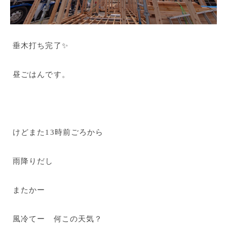
垂木打ち完了✨
昼ごはんです。
けどまた13時前ごろから
雨降りだし
またかー
風冷てー 何この天気？