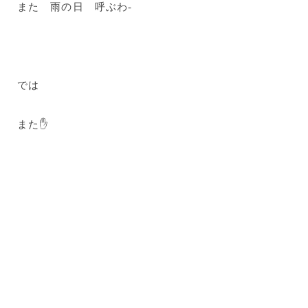
また 雨の日 呼ぶわ-
では
また✋