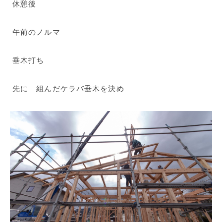
休憩後
午前のノルマ
垂木打ち
先に 組んだケラバ垂木を決め