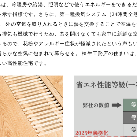
これは、冷暖房や給湯、照明などで使うエネルギーをできる
を示す指標です。さらに、第一種換気システム（24時間全
 を採用。 外の空気を取り入れるときに熱を交換することで室
も排気も機械で行うため、窓を開けなくても家中に新鮮な
きるので、花粉やアレルギー症状が軽減されたという声も
清らかな空気に包まれて暮らせる。 棟生工務店の住まいは
しい高性能住宅です。